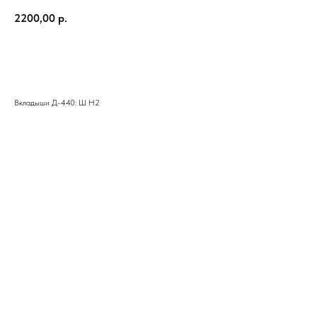
2200,00
р.
КУПИТЬ
Вкладыши Д-440: Ш Н2