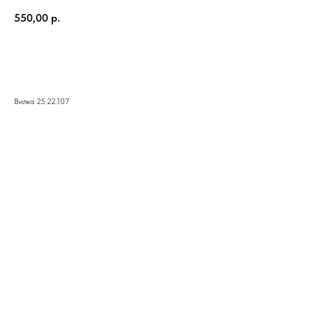
550,00
р.
КУПИТЬ
Вилка 25.22.107