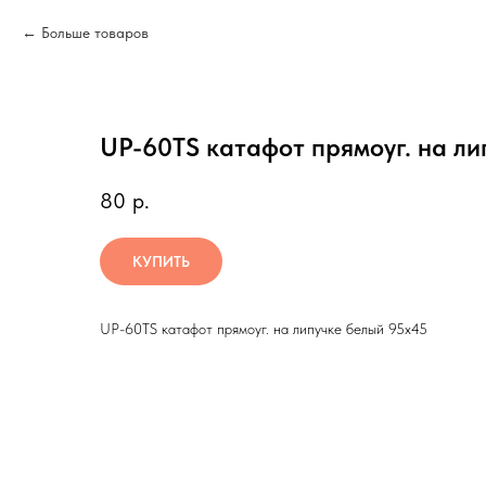
Больше товаров
UР-60ТS катафот прямоуг. на ли
80
р.
КУПИТЬ
UР-60ТS катафот прямоуг. на липучке белый 95х45