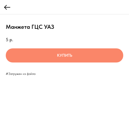
Манжета ГЦС УАЗ
5
р.
КУПИТЬ
#Загружен из файла