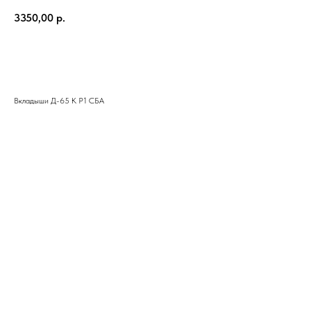
3350,00
р.
КУПИТЬ
Вкладыши Д-65 К Р1 СБА