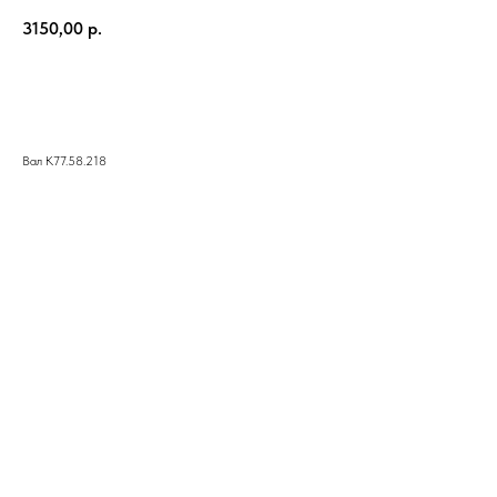
3150,00
р.
КУПИТЬ
Вал К77.58.218