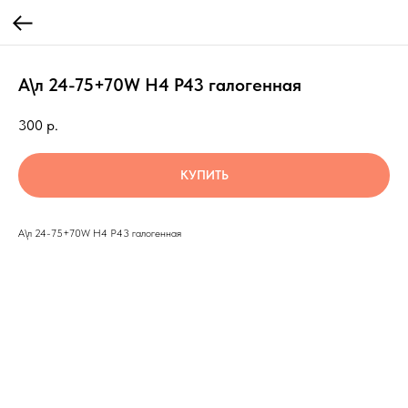
А\л 24-75+70W Н4 Р43 галогенная
300
р.
КУПИТЬ
А\л 24-75+70W Н4 Р43 галогенная