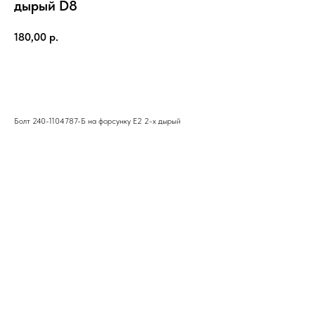
дырый D8
180,00
р.
КУПИТЬ
Болт 240-1104787-Б на форсунку Е2 2-х дырый